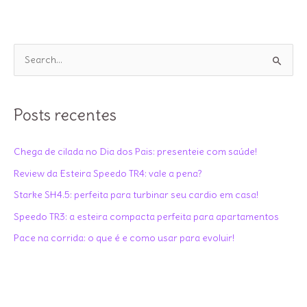
P
e
s
q
Posts recentes
u
i
Chega de cilada no Dia dos Pais: presenteie com saúde!
s
Review da Esteira Speedo TR4: vale a pena?
a
Starke SH4.5: perfeita para turbinar seu cardio em casa!
r
Speedo TR3: a esteira compacta perfeita para apartamentos
p
Pace na corrida: o que é e como usar para evoluir!
o
r
: