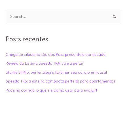
P
e
s
q
Posts recentes
u
i
Chega de cilada no Dia dos Pais: presenteie com saúde!
s
Review da Esteira Speedo TR4: vale a pena?
a
Starke SH4.5: perfeita para turbinar seu cardio em casa!
r
Speedo TR3: a esteira compacta perfeita para apartamentos
p
Pace na corrida: o que é e como usar para evoluir!
o
r
: