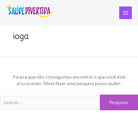
Ir
para
o
Main
conteúdo
Menu
ioga
Parece que não conseguimos encontrar o que você está
procurando. Talvez fazer uma pesquisa possa ajudar.
Pesquisar
por: