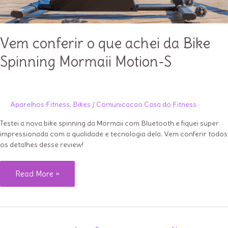
Vem conferir o que achei da Bike
Spinning Mormaii Motion-S
Aparelhos Fitness
,
Bikes
/
Comunicacao Casa do Fitness
Testei a nova bike spinning da Mormaii com Bluetooth e fiquei super
impressionada com a qualidade e tecnologia dela. Vem conferir todos
os detalhes desse review!
Vem
Read More »
conferir
o
que
Paginação