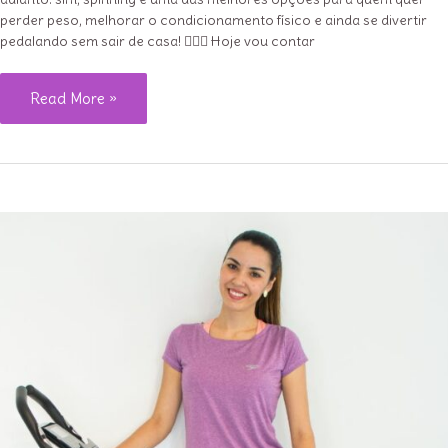
perder peso, melhorar o condicionamento físico e ainda se divertir
pedalando sem sair de casa! 🚴‍♀️✨ Hoje vou contar
Spinning
Read More »
emagrece
mesmo?
Descubra
os
benefícios
e
as
melhores
bikes!