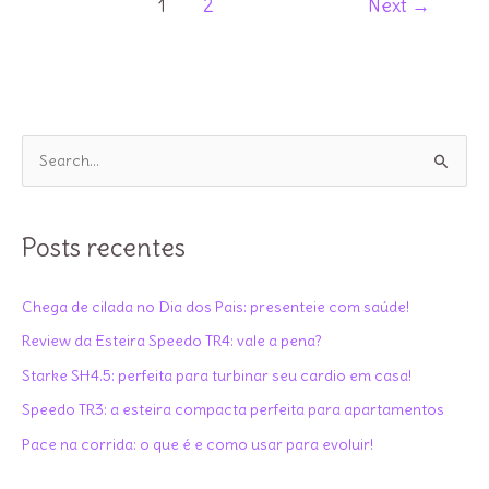
achei
1
2
Next
→
de
da
post
Bike
Spinning
Mormaii
Motion-
P
S
e
s
q
Posts recentes
u
i
Chega de cilada no Dia dos Pais: presenteie com saúde!
s
Review da Esteira Speedo TR4: vale a pena?
a
Starke SH4.5: perfeita para turbinar seu cardio em casa!
r
Speedo TR3: a esteira compacta perfeita para apartamentos
p
Pace na corrida: o que é e como usar para evoluir!
o
r