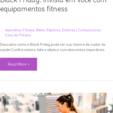
equipamentos fitness
Aparelhos Fitness
,
Bikes
,
Elípticos
,
Esteiras
/
Comunicacao
Casa do Fitness
Descubra como a Black Friday pode ser sua chance de cuidar da
saúde! Confira esteira, bike e elíptico com descontos imperdíveis.
Black
Read More »
Friday:
invista
em
você
com
equipamentos
fitness