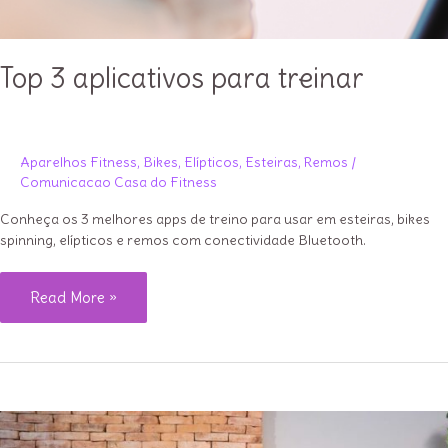
Top 3 aplicativos para treinar
Aparelhos Fitness
,
Bikes
,
Elípticos
,
Esteiras
,
Remos
/
Comunicacao Casa do Fitness
Conheça os 3 melhores apps de treino para usar em esteiras, bikes
spinning, elípticos e remos com conectividade Bluetooth.
Top
Read More »
3
aplicativos
para
treinar