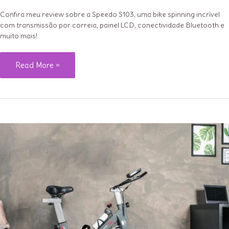
Confira meu review sobre a Speedo S103, uma bike spinning incrível
com transmissão por correia, painel LCD, conectividade Bluetooth e
muito mais!
O
Read More »
que
achei
sobre
a
nova
bike
Speedo
S103