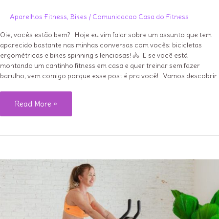
Aparelhos Fitness
,
Bikes
/
Comunicacao Casa do Fitness
Oie, vocês estão bem? Hoje eu vim falar sobre um assunto que tem
aparecido bastante nas minhas conversas com vocês: bicicletas
ergométricas e bikes spinning silenciosas! 🚴 ‍E se você está
montando um cantinho fitness em casa e quer treinar sem fazer
barulho, vem comigo porque esse post é pra você! Vamos descobrir
O
Read More »
que
torna
uma
bicicleta
ergométrica
silenciosa