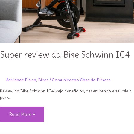
Super review da Bike Schwinn IC4
Atividade Física
,
Bikes
/
Comunicacao Casa do Fitness
Review da Bike Schwinn IC4: veja benefícios, desempenho e se vale a
pena.
Super
Read More »
review
da