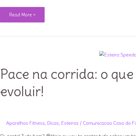
Speedo
Read More »
TR3:
a
esteira
compacta
perfeita
para
Pace na corrida: o que
apartamentos
evoluir!
Aparelhos Fitness
,
Dicas
,
Esteiras
/
Comunicacao Casa do Fi