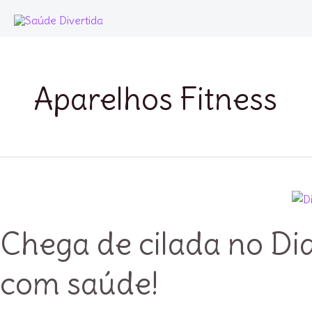
Ir
para
o
conteúdo
Aparelhos Fitness
Chega de cilada no Dia
com saúde!