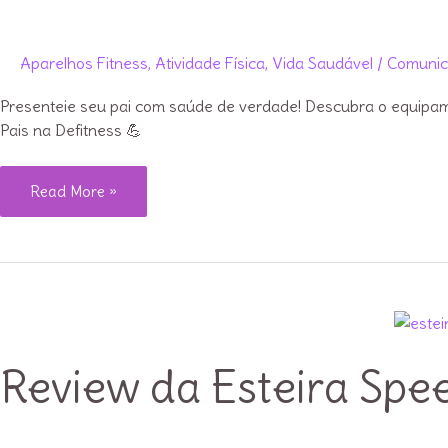
Aparelhos Fitness
,
Atividade Física
,
Vida Saudável
/
Comunic
Presenteie seu pai com saúde de verdade! Descubra o equipamen
Pais na Defitness 💪
Chega
Read More »
de
cilada
no
Dia
dos
Pais:
Review da Esteira Spee
presenteie
com
saúde!