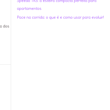
Speedo TR3: a esteira compacta perfeita para
r
apartamentos
:
Pace na corrida: o que é e como usar para evoluir!
ia dos