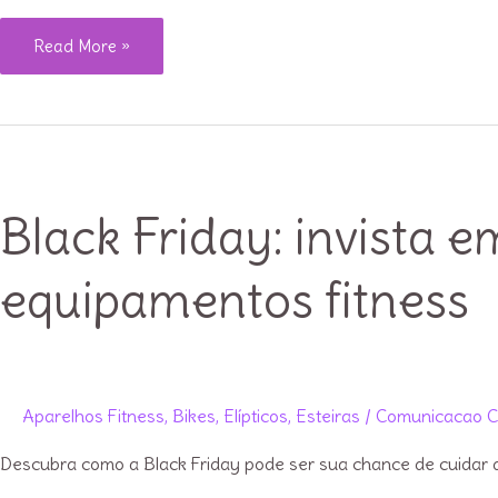
Super
Read More »
review
da
Bike
Schwinn
IC4
Black Friday: invista 
equipamentos fitness
Aparelhos Fitness
,
Bikes
,
Elípticos
,
Esteiras
/
Comunicacao C
Descubra como a Black Friday pode ser sua chance de cuidar da 