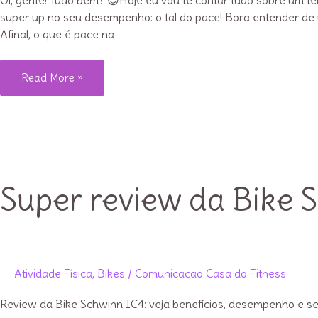
Oi, gente! Tudo bem? 😍Hoje eu vou te contar tudo sobre um 
super up no seu desempenho: o tal do pace! Bora entender de 
Afinal, o que é pace na
Pace
Read More »
na
corrida:
o
que
é
Super review da Bike 
e
como
usar
para
evoluir!
Atividade Física
,
Bikes
/
Comunicacao Casa do Fitness
Review da Bike Schwinn IC4: veja benefícios, desempenho e se