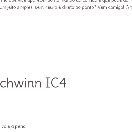
termo que vive aparecendo no mundo da corrida e que pode dar
um jeito simples, sem neura e direto ao ponto? Vem comigo! 💪
Schwinn IC4
 vale a pena.