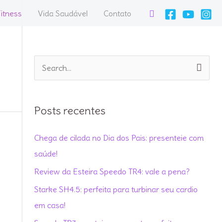
Pesquisar
itness
Vida Saudável
Contato
P
e
s
Posts recentes
q
u
Chega de cilada no Dia dos Pais: presenteie com
i
saúde!
s
Review da Esteira Speedo TR4: vale a pena?
a
Starke SH4.5: perfeita para turbinar seu cardio
r
em casa!
p
o