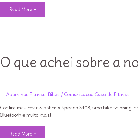
Black
Read More »
Friday:
invista
em
você
com
O que achei sobre a n
equipamentos
fitness
Aparelhos Fitness
,
Bikes
/
Comunicacao Casa do Fitness
Confira meu review sobre a Speedo S103, uma bike spinning incr
Bluetooth e muito mais!
O
Read More »