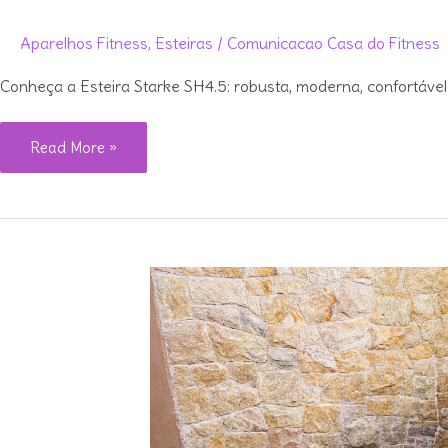
Aparelhos Fitness
,
Esteiras
/
Comunicacao Casa do Fitness
Conheça a Esteira Starke SH4.5: robusta, moderna, confortável
Review
Read More »
da
Esteira
Speedo
TR4:
vale
a
pena?