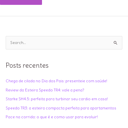
isotônico
ou
suco:
o
que
P
beber
e
durante
s
o
q
Posts recentes
treino?
u
i
Chega de cilada no Dia dos Pais: presenteie com saúde!
s
Review da Esteira Speedo TR4: vale a pena?
a
Starke SH4.5: perfeita para turbinar seu cardio em casa!
r
Speedo TR3: a esteira compacta perfeita para apartamentos
p
Pace na corrida: o que é e como usar para evoluir!
o
r