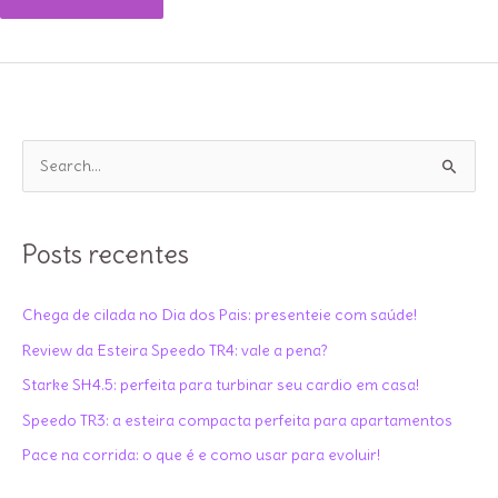
das
Melhores
Esteiras
Profissionais
2025
P
e
s
q
Posts recentes
u
i
Chega de cilada no Dia dos Pais: presenteie com saúde!
s
Review da Esteira Speedo TR4: vale a pena?
a
Starke SH4.5: perfeita para turbinar seu cardio em casa!
r
Speedo TR3: a esteira compacta perfeita para apartamentos
p
Pace na corrida: o que é e como usar para evoluir!
o
r