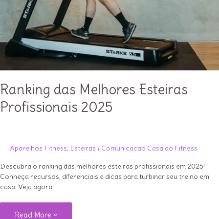
Ranking das Melhores Esteiras
Profissionais 2025
Aparelhos Fitness
,
Esteiras
/
Comunicacao Casa do Fitness
Descubra o ranking das melhores esteiras profissionais em 2025!
Conheça recursos, diferenciais e dicas para turbinar seu treino em
casa. Veja agora!
Ranking
Read More »