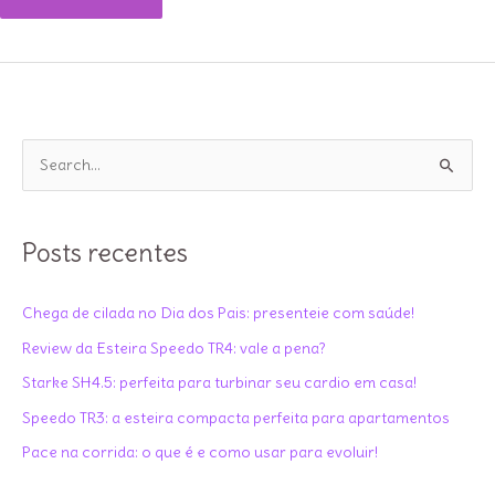
para
montar
um
treino
completo
P
em
e
casa
s
só
q
Posts recentes
com
u
halter?
i
Chega de cilada no Dia dos Pais: presenteie com saúde!
s
Review da Esteira Speedo TR4: vale a pena?
a
Starke SH4.5: perfeita para turbinar seu cardio em casa!
r
Speedo TR3: a esteira compacta perfeita para apartamentos
p
Pace na corrida: o que é e como usar para evoluir!
o
r