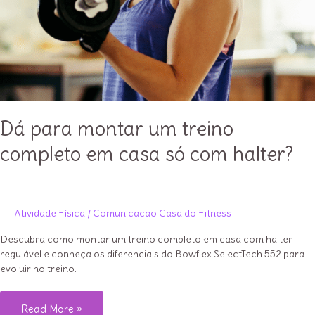
Dá para montar um treino
completo em casa só com halter?
Atividade Física
/
Comunicacao Casa do Fitness
Descubra como montar um treino completo em casa com halter
regulável e conheça os diferenciais do Bowflex SelectTech 552 para
evoluir no treino.
Dá
Read More »