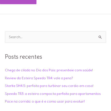
a
Melhor
Esteira
de
2025?
P
Confira
e
o
s
Ranking
q
Posts recentes
Completo!
u
i
Chega de cilada no Dia dos Pais: presenteie com saúde!
s
Review da Esteira Speedo TR4: vale a pena?
a
Starke SH4.5: perfeita para turbinar seu cardio em casa!
r
Speedo TR3: a esteira compacta perfeita para apartamentos
p
Pace na corrida: o que é e como usar para evoluir!
o
r