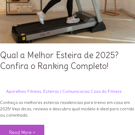
Qual a Melhor Esteira de 2025?
Confira o Ranking Completo!
Aparelhos Fitness
,
Esteiras
/
Comunicacao Casa do Fitness
Conheça as melhores esteiras residenciais para treino em casa em
2025! Veja dicas, reviews e descubra qual modelo é ideal para corrida
ou caminhada.
Qual
Read More »