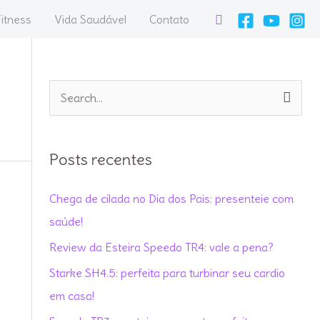
Pesquisar
itness
Vida Saudável
Contato
P
e
s
Posts recentes
q
u
Chega de cilada no Dia dos Pais: presenteie com
i
saúde!
s
Review da Esteira Speedo TR4: vale a pena?
a
Starke SH4.5: perfeita para turbinar seu cardio
r
em casa!
p
o