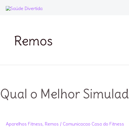
Ir
para
o
conteúdo
Remos
Qual o Melhor Simula
Aparelhos Fitness
,
Remos
/
Comunicacao Casa do Fitness