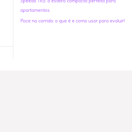
Speedo TR3: a esteira compacta perfeita para
r
apartamentos
:
Pace na corrida: o que é e como usar para evoluir!