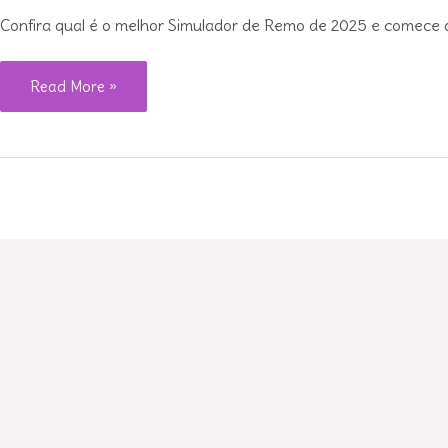
Confira qual é o melhor Simulador de Remo de 2025 e comece a
Qual
Read More »
o
Melhor
Simulador
de
Remo
2025?