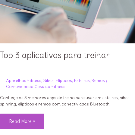
Top 3 aplicativos para treinar
Aparelhos Fitness
,
Bikes
,
Elípticos
,
Esteiras
,
Remos
/
Comunicacao Casa do Fitness
Conheça os 3 melhores apps de treino para usar em esteiras, bikes
spinning, elípticos e remos com conectividade Bluetooth.
Top
Read More »
3