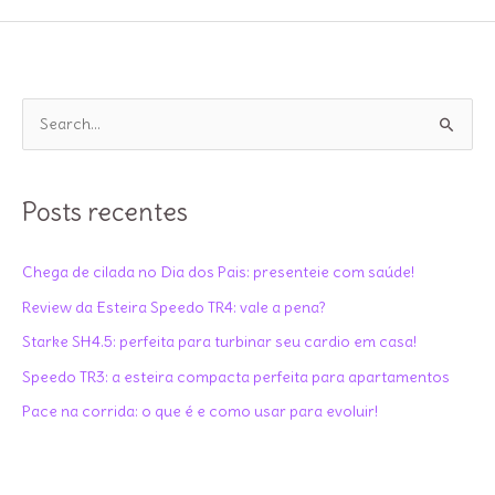
aplicativos
para
treinar
P
e
s
q
Posts recentes
u
i
Chega de cilada no Dia dos Pais: presenteie com saúde!
s
Review da Esteira Speedo TR4: vale a pena?
a
Starke SH4.5: perfeita para turbinar seu cardio em casa!
r
Speedo TR3: a esteira compacta perfeita para apartamentos
p
Pace na corrida: o que é e como usar para evoluir!
o
r
: