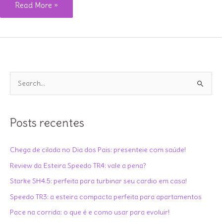
Qual
Read More »
a
melhor
Bicicleta
Ergométrica
para
P
casa?
e
s
q
Posts recentes
u
i
Chega de cilada no Dia dos Pais: presenteie com saúde!
s
Review da Esteira Speedo TR4: vale a pena?
a
Starke SH4.5: perfeita para turbinar seu cardio em casa!
r
Speedo TR3: a esteira compacta perfeita para apartamentos
p
Pace na corrida: o que é e como usar para evoluir!
o