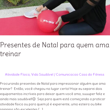
Presentes de Natal para quem ama
treinar
Atividade Física
,
Vida Saudável
/
Comunicacao Casa do Fitness
Procurando presentes de Natal para impressionar alguém que ama
treinar? Então, você chegou no lugar certo! Hoje eu separei dois
equipamentos incríveis para deixar quem você ama, suuuper feliz e
ainda mais saudável!😉 Seja para quem está começando a praticar
atividade física ou para quem já é experiente, uma esteira ou bike
spinning são excelentes […]