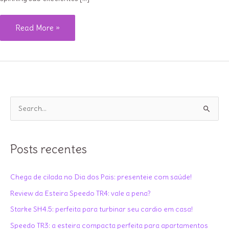
Presentes
Read More »
de
Natal
para
quem
ama
P
treinar
e
s
q
Posts recentes
u
i
Chega de cilada no Dia dos Pais: presenteie com saúde!
s
Review da Esteira Speedo TR4: vale a pena?
a
Starke SH4.5: perfeita para turbinar seu cardio em casa!
r
Speedo TR3: a esteira compacta perfeita para apartamentos