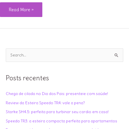
Review
Read More »
completo
da
bike
de
Spinning
P
Nova
e
S1X
s
Speedo
q
Posts recentes
u
i
Chega de cilada no Dia dos Pais: presenteie com saúde!
s
Review da Esteira Speedo TR4: vale a pena?
a
Starke SH4.5: perfeita para turbinar seu cardio em casa!
r
Speedo TR3: a esteira compacta perfeita para apartamentos
p