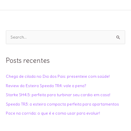
para
comprar
um
Elíptico
P
para
e
casa
s
q
Posts recentes
u
i
Chega de cilada no Dia dos Pais: presenteie com saúde!
s
Review da Esteira Speedo TR4: vale a pena?
a
Starke SH4.5: perfeita para turbinar seu cardio em casa!
r
Speedo TR3: a esteira compacta perfeita para apartamentos
p
Pace na corrida: o que é e como usar para evoluir!
o
r