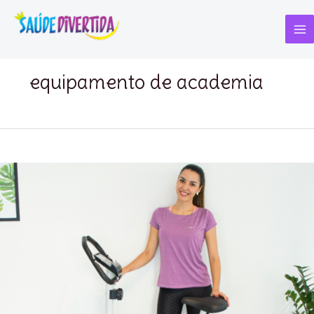
Ir
para
o
Ma
conteúdo
Me
equipamento de academia