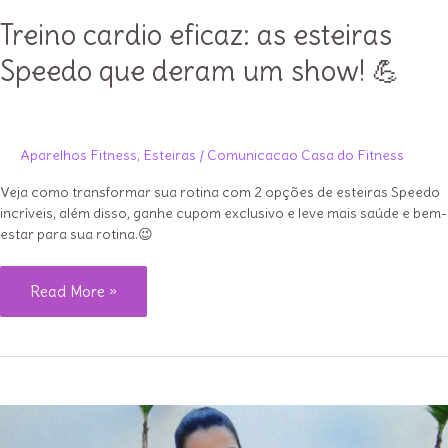
Treino cardio eficaz: as esteiras
Speedo que deram um show! 💪
Aparelhos Fitness
,
Esteiras
/
Comunicacao Casa do Fitness
Veja como transformar sua rotina com 2 opções de esteiras Speedo
incríveis, além disso, ganhe cupom exclusivo e leve mais saúde e bem-
estar para sua rotina.😉
Treino
Read More »
cardio
eficaz:
as
esteiras
Speedo