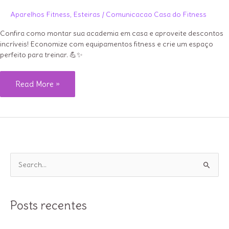
Aparelhos Fitness
,
Esteiras
/
Comunicacao Casa do Fitness
Confira como montar sua academia em casa e aproveite descontos
incríveis! Economize com equipamentos fitness e crie um espaço
perfeito para treinar. 💪✨
Monte
Read More »
sua
academia
em
casa
com
P
descontos
e
incríveis
s
da
q
Posts recentes
Defitness
u