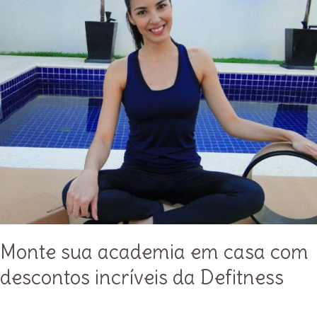
que
deram
um
show!
💪
Monte sua academia em casa com
descontos incríveis da Defitness