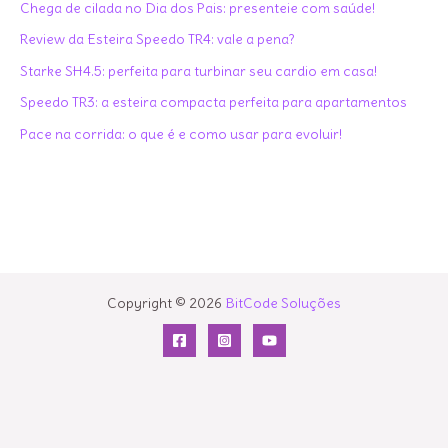
i
Chega de cilada no Dia dos Pais: presenteie com saúde!
s
Review da Esteira Speedo TR4: vale a pena?
a
Starke SH4.5: perfeita para turbinar seu cardio em casa!
r
Speedo TR3: a esteira compacta perfeita para apartamentos
p
Pace na corrida: o que é e como usar para evoluir!
o
r
:
Copyright © 2026
BitCode Soluções