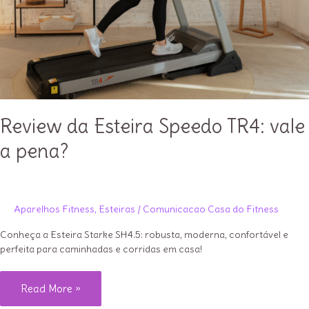
Review da Esteira Speedo TR4: vale
a pena?
Aparelhos Fitness
,
Esteiras
/
Comunicacao Casa do Fitness
Conheça a Esteira Starke SH4.5: robusta, moderna, confortável e
perfeita para caminhadas e corridas em casa!
Review
Read More »
da