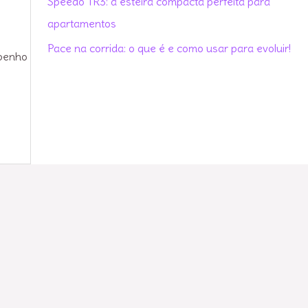
Speedo TR3: a esteira compacta perfeita para
r
apartamentos
:
Pace na corrida: o que é e como usar para evoluir!
mpenho