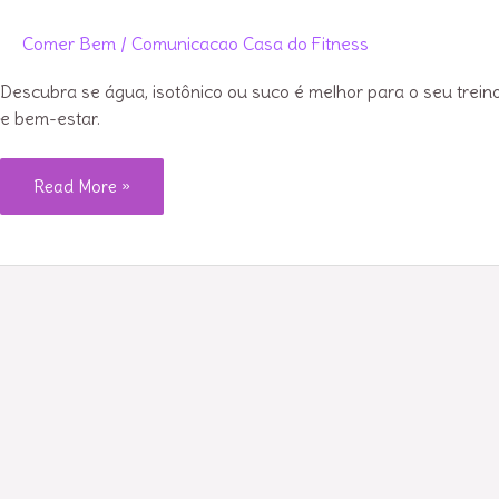
Comer Bem
/
Comunicacao Casa do Fitness
Descubra se água, isotônico ou suco é melhor para o seu trein
e bem-estar.
Água,
Read More »
isotônico
ou
suco:
o
que
beber
durante
o
treino?