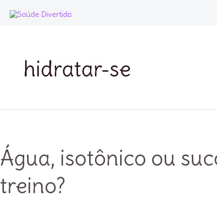
Ir
para
o
conteúdo
hidratar-se
Água, isotônico ou suc
treino?