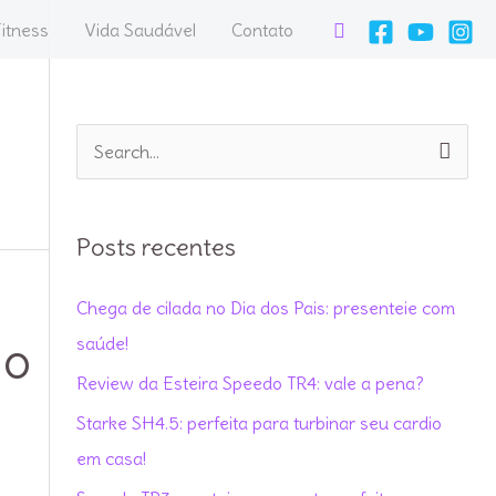
Pesquisar
itness
Vida Saudável
Contato
P
e
s
Posts recentes
q
u
Chega de cilada no Dia dos Pais: presenteie com
i
 o
saúde!
s
Review da Esteira Speedo TR4: vale a pena?
a
Starke SH4.5: perfeita para turbinar seu cardio
r
em casa!
p
o