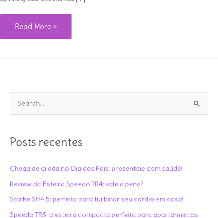
Presentes
Read More »
de
Natal
para
quem
ama
P
treinar
e
s
q
Posts recentes
u
i
Chega de cilada no Dia dos Pais: presenteie com saúde!
s
Review da Esteira Speedo TR4: vale a pena?
a
Starke SH4.5: perfeita para turbinar seu cardio em casa!
r
Speedo TR3: a esteira compacta perfeita para apartamentos