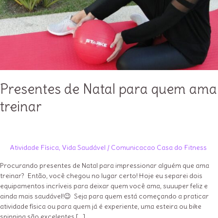
Presentes de Natal para quem ama
treinar
Atividade Física
,
Vida Saudável
/
Comunicacao Casa do Fitness
Procurando presentes de Natal para impressionar alguém que ama
treinar? Então, você chegou no lugar certo! Hoje eu separei dois
equipamentos incríveis para deixar quem você ama, suuuper feliz e
ainda mais saudável!😉 Seja para quem está começando a praticar
atividade física ou para quem já é experiente, uma esteira ou bike
spinning são excelentes […]