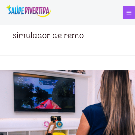
Ir
para
o
Ma
conteúdo
Me
simulador de remo