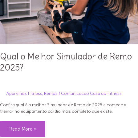
Qual o Melhor Simulador de Remo
2025?
Aparelhos Fitness
,
Remos
/
Comunicacao Casa do Fitness
Confira qual é o melhor Simulador de Remo de 2025 e comece a
treinar no equipamento cardio mais completo que existe.
Qual
Read More »
o