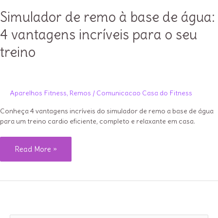
Simulador de remo à base de água:
4 vantagens incríveis para o seu
treino
Aparelhos Fitness
,
Remos
/
Comunicacao Casa do Fitness
Conheça 4 vantagens incríveis do simulador de remo a base de água
para um treino cardio eficiente, completo e relaxante em casa.
Simulador
Read More »
de
remo
à
base
de