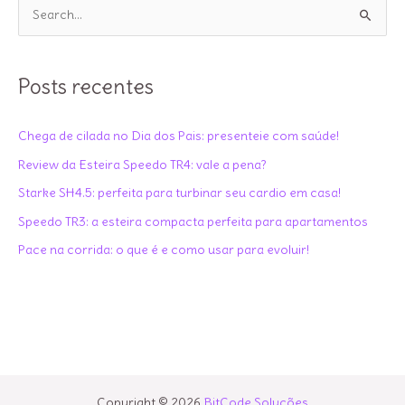
P
água:
e
4
s
vantagens
q
Posts recentes
incríveis
u
para
i
Chega de cilada no Dia dos Pais: presenteie com saúde!
o
s
seu
Review da Esteira Speedo TR4: vale a pena?
a
treino
Starke SH4.5: perfeita para turbinar seu cardio em casa!
r
Speedo TR3: a esteira compacta perfeita para apartamentos
p
Pace na corrida: o que é e como usar para evoluir!
o
r
:
Copyright © 2026
BitCode Soluções