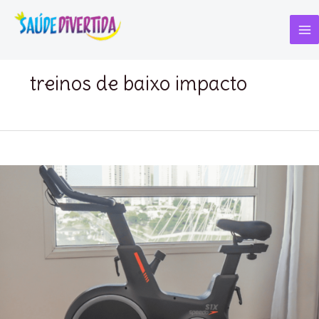
Ir
para
o
Ma
conteúdo
Me
treinos de baixo impacto