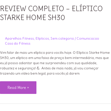
REVIEW COMPLETO – ELÍPTICO
STARKE HOME SH30
Aparelhos Fitness
,
Elípticos
,
Sem categoria
/
Comunicacao
Casa do Fitness
Vim falar de mais um elíptico para vocês hoje. O Elíptico Starke Home
SH30, um elíptico em uma faixa de preço bem intermediária, mas que
eu já posso adiantar que me surpreendeu com sua qualidade,
robustez e segurança! 💪 Antes de mais nada, já vou começar
trazendo um vídeo bem legal, para vocês já darem
REVIEW
Read More »
COMPLETO
–
ELÍPTICO