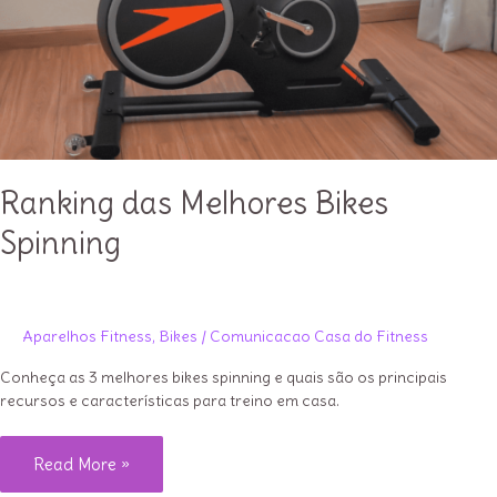
Ranking das Melhores Bikes
Spinning
Aparelhos Fitness
,
Bikes
/
Comunicacao Casa do Fitness
Conheça as 3 melhores bikes spinning e quais são os principais
recursos e características para treino em casa.
Ranking
Read More »
das