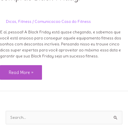
Dicas
,
Fitness
/
Comunicacao Casa do Fitness
E aí, pessoal! A Black Friday está quase chegando, e sabemos que
você está ansioso para conseguir aquele equipamento fitness dos
sonhos com descontos incríveis. Pensando nisso eu trouxe cinco
dicas super espertas para você aproveitar ao máximo essa data e
garantir que sua Black Friday seja um sucesso fitness.
5
Read More »
Dicas
espertas
para
arrasar
nas
P
compras
e
Black