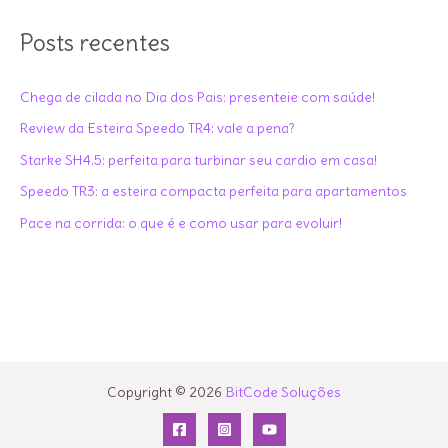
s
Friday!
q
Posts recentes
u
i
Chega de cilada no Dia dos Pais: presenteie com saúde!
s
Review da Esteira Speedo TR4: vale a pena?
a
Starke SH4.5: perfeita para turbinar seu cardio em casa!
r
Speedo TR3: a esteira compacta perfeita para apartamentos
p
Pace na corrida: o que é e como usar para evoluir!
o
r
:
Copyright © 2026
BitCode Soluções