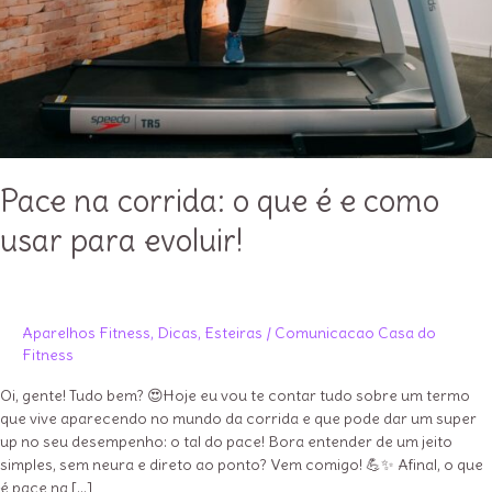
Pace na corrida: o que é e como
usar para evoluir!
Aparelhos Fitness
,
Dicas
,
Esteiras
/
Comunicacao Casa do
Fitness
Oi, gente! Tudo bem? 😍Hoje eu vou te contar tudo sobre um termo
que vive aparecendo no mundo da corrida e que pode dar um super
up no seu desempenho: o tal do pace! Bora entender de um jeito
simples, sem neura e direto ao ponto? Vem comigo! 💪✨ Afinal, o que
é pace na […]