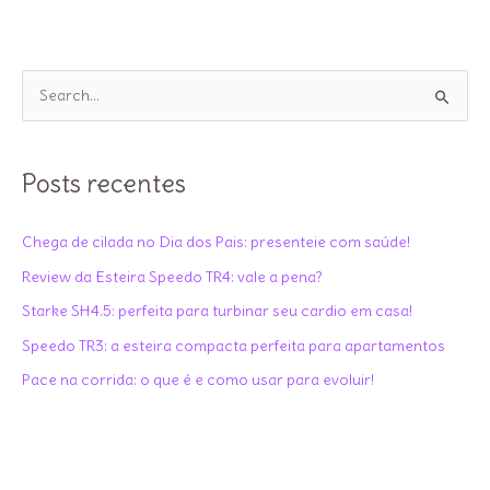
P
e
s
q
Posts recentes
u
i
Chega de cilada no Dia dos Pais: presenteie com saúde!
s
Review da Esteira Speedo TR4: vale a pena?
a
Starke SH4.5: perfeita para turbinar seu cardio em casa!
r
Speedo TR3: a esteira compacta perfeita para apartamentos
p
Pace na corrida: o que é e como usar para evoluir!
o
r
: