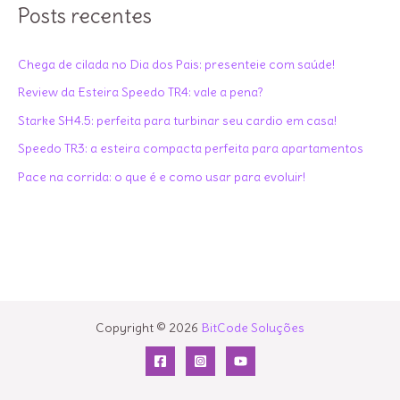
q
Posts recentes
u
i
Chega de cilada no Dia dos Pais: presenteie com saúde!
s
Review da Esteira Speedo TR4: vale a pena?
a
Starke SH4.5: perfeita para turbinar seu cardio em casa!
r
Speedo TR3: a esteira compacta perfeita para apartamentos
p
Pace na corrida: o que é e como usar para evoluir!
o
r
:
Copyright © 2026
BitCode Soluções