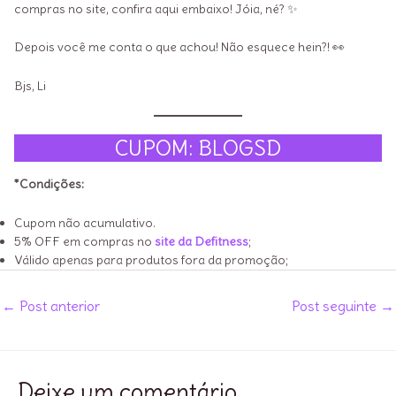
compras no site, confira aqui embaixo! Jóia, né? ✨
Depois você me conta o que achou! Não esquece hein?! 👀
Bjs, Li
CUPOM: BLOGSD
*Condições:
Cupom não acumulativo.
5% OFF em compras no
site da Defitness
;
Válido apenas para produtos fora da promoção;
Post
←
Post anterior
Post seguinte
→
navigation
Deixe um comentário