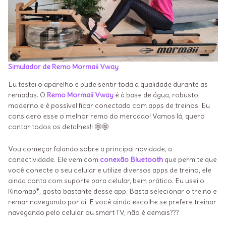
Simulador de Remo Mormaii Vway
Eu testei o aparelho e pude sentir toda a qualidade durante as
remadas.
O
Remo Mormaii Vway
é à base de água, robusto,
moderno e é possível ficar conectado com apps de treinos. Eu
considero esse o melhor remo do mercado
!
Vamos lá, quero
contar todos os detalhes!! 🤩🤩
Vou começar falando sobre a principal novidade, a
conectividade. Ele
vem com
conexão Bluetooth
que permite que
você conecte o seu celular e utilize diversos apps de treino, ele
ainda conta com suporte para celular, bem prático. Eu usei o
Kinomap
*
, gosto bastante desse app. Basta selecionar o treino e
remar navegando por aí. E você ainda escolhe se prefere treinar
navegando pelo celular ou smart TV, não é demais???