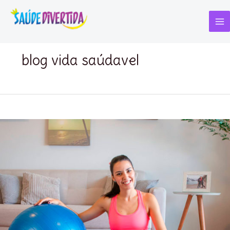
Ir
para
o
Ma
conteúdo
Me
blog vida saúdavel