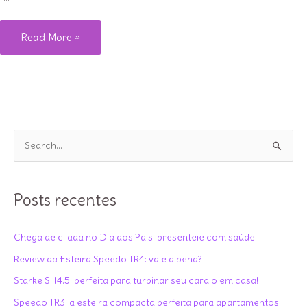
7
Read More »
dicas
para
sair
do
sedentarismo
P
e
e
buscar
s
uma
q
Posts recentes
vida
u
mais
i
Chega de cilada no Dia dos Pais: presenteie com saúde!
saudável
s
Review da Esteira Speedo TR4: vale a pena?
a
Starke SH4.5: perfeita para turbinar seu cardio em casa!
r
Speedo TR3: a esteira compacta perfeita para apartamentos