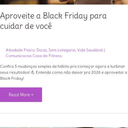
Aproveite a Black Friday para
cuidar de você
Atividade Física
,
Dicas
,
Sem categoria
,
Vida Saudável
/
Comunicacao Casa do Fitness
Confira 3 mudanças simples de hábito pra começar agora e turbinar
seus resultados! 💪 Entenda como não deixar pra 2026 e aproveitar a
Black Friday!
Aproveite
Read More »
a
Black
Friday
para