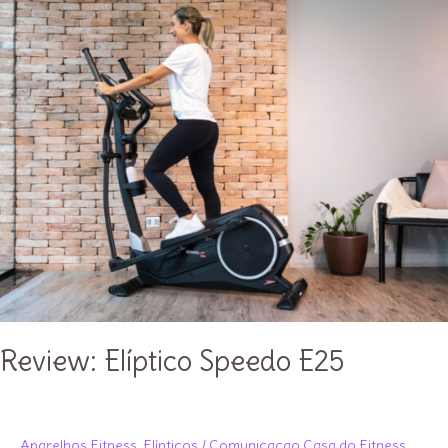
Review: Elíptico Speedo E25
Aparelhos Fitness
,
Elípticos
/
Comunicacao Casa do Fitness