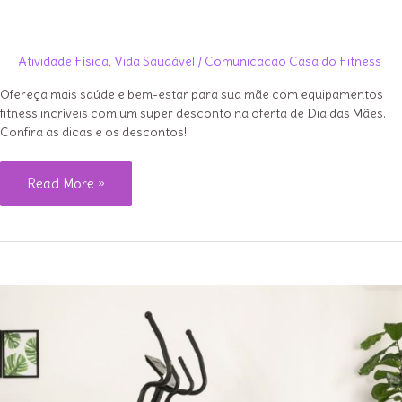
Atividade Física
,
Vida Saudável
/
Comunicacao Casa do Fitness
Ofereça mais saúde e bem-estar para sua mãe com equipamentos
fitness incríveis com um super desconto na oferta de Dia das Mães.
Confira as dicas e os descontos!
Dia
Read More »
das
Mães:
Presenteie
sua
Mãe
com
Saúde
e
Bem-