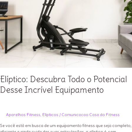
Estar!
Elíptico: Descubra Todo o Potencial
Desse Incrível Equipamento
Aparelhos Fitness
,
Elípticos
/
Comunicacao Casa do Fitness
Se você está em busca de um equipamento fitness que seja completo,
eficiente e ainda cuide das suas articulações, o elíptico é, sem