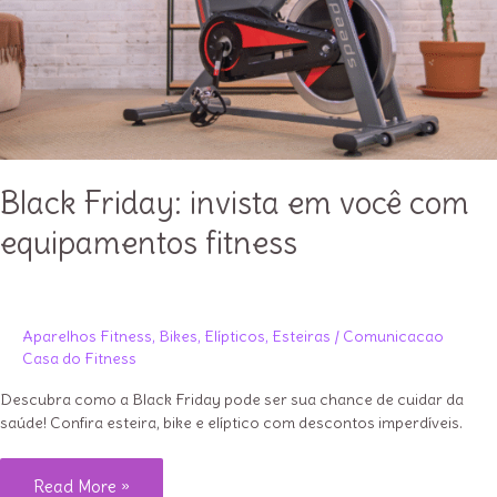
Black Friday: invista em você com
equipamentos fitness
Aparelhos Fitness
,
Bikes
,
Elípticos
,
Esteiras
/
Comunicacao
Casa do Fitness
Descubra como a Black Friday pode ser sua chance de cuidar da
saúde! Confira esteira, bike e elíptico com descontos imperdíveis.
Black
Read More »