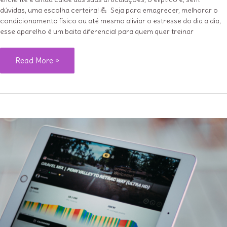
dúvidas, uma escolha certeira! 💪 Seja para emagrecer, melhorar o
condicionamento físico ou até mesmo aliviar o estresse do dia a dia,
esse aparelho é um baita diferencial para quem quer treinar
Elíptico:
Read More »
Descubra
Todo
o
Potencial
Desse
Incrível
Equipamento