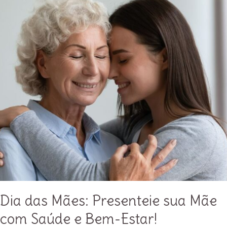
cuidar
de
você
Dia das Mães: Presenteie sua Mãe
com Saúde e Bem-Estar!