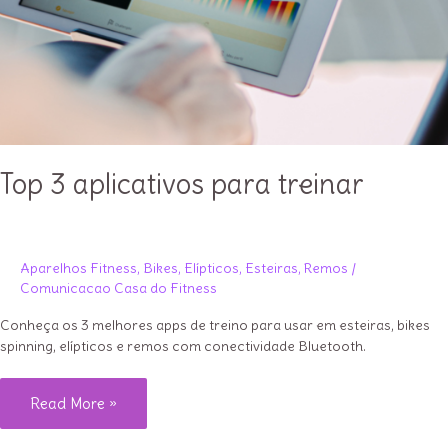
Top 3 aplicativos para treinar
Aparelhos Fitness
,
Bikes
,
Elípticos
,
Esteiras
,
Remos
/
Comunicacao Casa do Fitness
Conheça os 3 melhores apps de treino para usar em esteiras, bikes
spinning, elípticos e remos com conectividade Bluetooth.
Top
Read More »
3