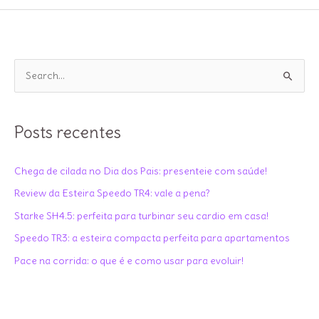
para
comprar
um
Elíptico
P
para
e
casa
s
q
Posts recentes
u
i
Chega de cilada no Dia dos Pais: presenteie com saúde!
s
Review da Esteira Speedo TR4: vale a pena?
a
Starke SH4.5: perfeita para turbinar seu cardio em casa!
r
Speedo TR3: a esteira compacta perfeita para apartamentos
p
Pace na corrida: o que é e como usar para evoluir!
o
r
: