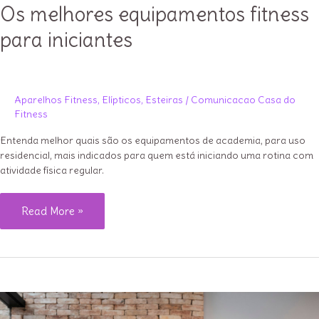
Os melhores equipamentos fitness
para iniciantes
Aparelhos Fitness
,
Elípticos
,
Esteiras
/
Comunicacao Casa do
Fitness
Entenda melhor quais são os equipamentos de academia, para uso
residencial, mais indicados para quem está iniciando uma rotina com
atividade física regular.
Os
Read More »
melhores
equipamentos
fitness
para
iniciantes