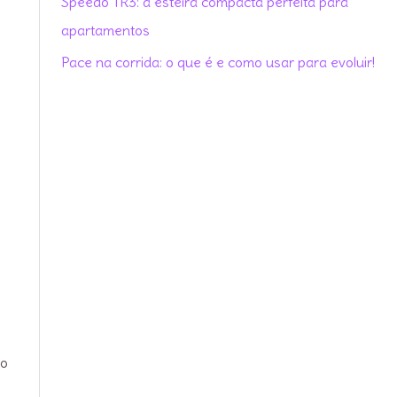
Speedo TR3: a esteira compacta perfeita para
r
apartamentos
:
Pace na corrida: o que é e como usar para evoluir!
ão