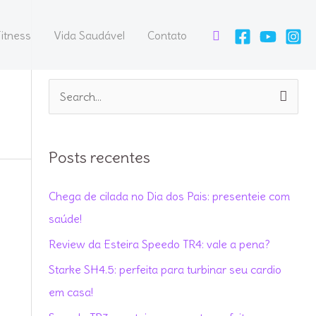
Pesquisar
itness
Vida Saudável
Contato
P
e
s
Posts recentes
q
u
Chega de cilada no Dia dos Pais: presenteie com
i
saúde!
s
Review da Esteira Speedo TR4: vale a pena?
a
Starke SH4.5: perfeita para turbinar seu cardio
r
em casa!
p
o