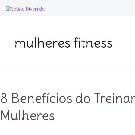
Ir
para
o
conteúdo
mulheres fitness
8 Benefícios do Trein
Mulheres