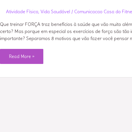
Atividade Física
,
Vida Saudável
/
Comunicacao Casa do Fitn
Que treinar FORÇA traz benefícios à saúde que vão muito além d
certo? Mas porque em especial os exercícios de força são tão 
importante? Separamos 8 motivos que vão fazer você pensar m
8
Read More »
Benefícios
do
Treinamento
de
Força
para
Mulheres