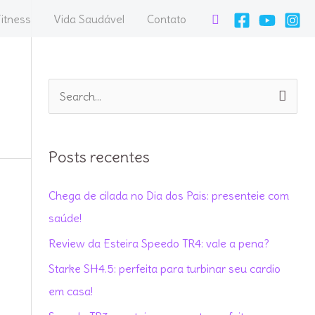
Pesquisar
itness
Vida Saudável
Contato
P
e
s
Posts recentes
q
u
Chega de cilada no Dia dos Pais: presenteie com
i
saúde!
s
Review da Esteira Speedo TR4: vale a pena?
a
Starke SH4.5: perfeita para turbinar seu cardio
r
em casa!
p
o