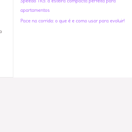
Speedo TR3: a esteira compacta perfeita para
r
apartamentos
:
Pace na corrida: o que é e como usar para evoluir!
o