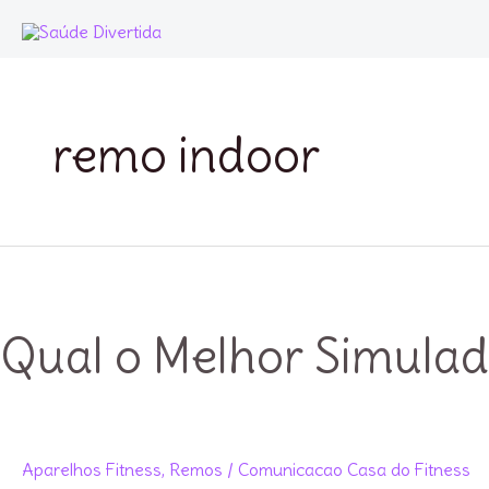
Ir
para
o
conteúdo
remo indoor
Qual o Melhor Simula
Aparelhos Fitness
,
Remos
/
Comunicacao Casa do Fitness