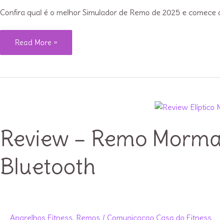
Confira qual é o melhor Simulador de Remo de 2025 e comece a
Qual
Read More »
o
Melhor
Simulador
de
Remo
2025?
Review – Remo Morma
Bluetooth
Aparelhos Fitness
,
Remos
/
Comunicacao Casa do Fitness