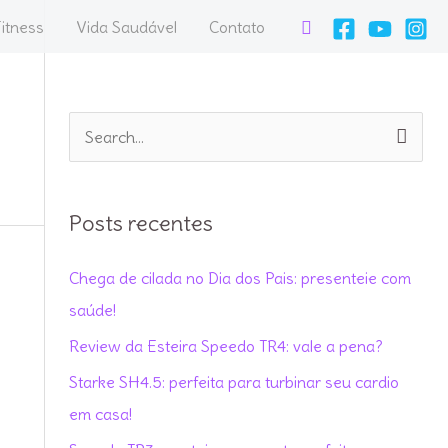
Pesquisar
itness
Vida Saudável
Contato
P
e
s
Posts recentes
q
u
Chega de cilada no Dia dos Pais: presenteie com
i
saúde!
s
Review da Esteira Speedo TR4: vale a pena?
a
Starke SH4.5: perfeita para turbinar seu cardio
r
em casa!
p
o