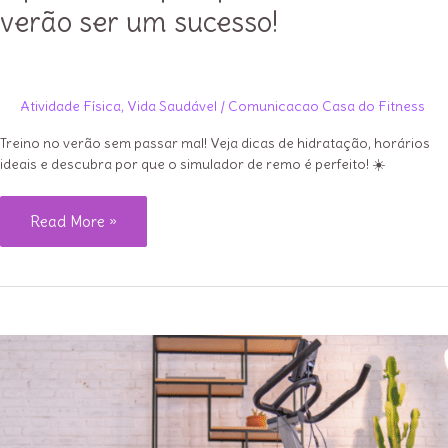
verão ser um sucesso!
Atividade Física
,
Vida Saudável
/
Comunicacao Casa do Fitness
Treino no verão sem passar mal! Veja dicas de hidratação, horários
ideais e descubra por que o simulador de remo é perfeito! ☀️
3
Read More »
passos
simples
para
seu
treino
de
verão
ser