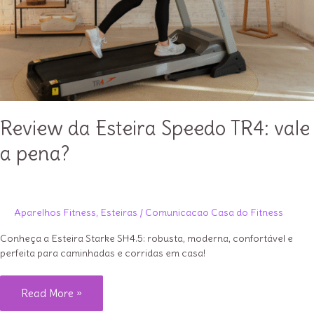
Review da Esteira Speedo TR4: vale
a pena?
Aparelhos Fitness
,
Esteiras
/
Comunicacao Casa do Fitness
Conheça a Esteira Starke SH4.5: robusta, moderna, confortável e
perfeita para caminhadas e corridas em casa!
Review
Read More »
da