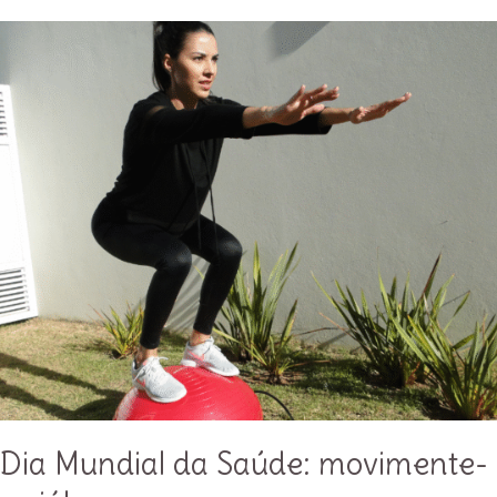
que
é
e
como
usar
para
evoluir!
Dia Mundial da Saúde: movimente-