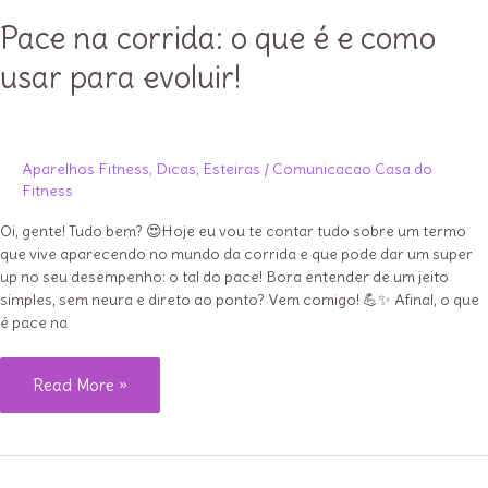
Pace na corrida: o que é e como
usar para evoluir!
Aparelhos Fitness
,
Dicas
,
Esteiras
/
Comunicacao Casa do
Fitness
Oi, gente! Tudo bem? 😍Hoje eu vou te contar tudo sobre um termo
que vive aparecendo no mundo da corrida e que pode dar um super
up no seu desempenho: o tal do pace! Bora entender de um jeito
simples, sem neura e direto ao ponto? Vem comigo! 💪✨ Afinal, o que
é pace na
Pace
Read More »
na
corrida:
o