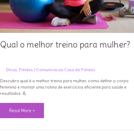
Qual o melhor treino para mulher?
Dicas
,
Fitness
/
Comunicacao Casa do Fitness
Descubra qual é o melhor treino para mulher, como definir o corpo
feminino e montar uma rotina de exercícios eficiente para saúde e
resultados. 💪
Qual
Read More »
o
melhor