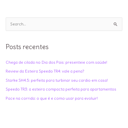
durante
o
treino?
P
e
s
q
Posts recentes
u
i
Chega de cilada no Dia dos Pais: presenteie com saúde!
s
Review da Esteira Speedo TR4: vale a pena?
a
Starke SH4.5: perfeita para turbinar seu cardio em casa!
r
Speedo TR3: a esteira compacta perfeita para apartamentos
p
Pace na corrida: o que é e como usar para evoluir!
o
r
: