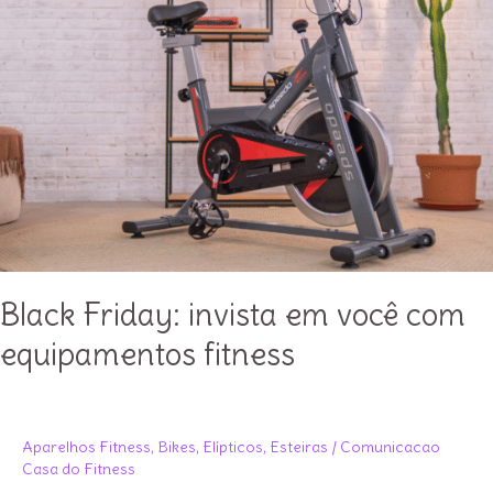
um
sucesso!
Black Friday: invista em você com
equipamentos fitness
Aparelhos Fitness
,
Bikes
,
Elípticos
,
Esteiras
/
Comunicacao
Casa do Fitness