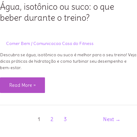
Água, isotônico ou suco: o que
beber durante o treino?
Comer Bem
/
Comunicacao Casa do Fitness
Descubra se água, isotônico ou suco é melhor para o seu treino! Veja
dicas práticas de hidratação e como turbinar seu desempenho e
bem-estar.
Água,
Read More »
isotônico
ou
suco:
Paginação
o
1
2
3
Next
→
de
que
post
beber