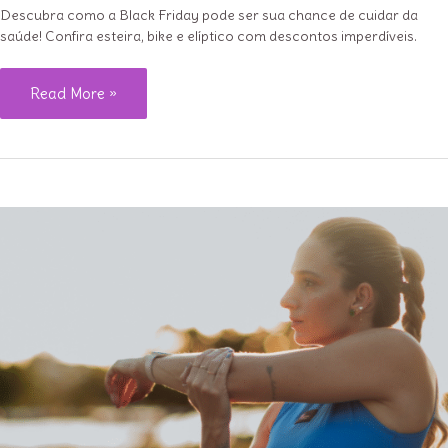
Descubra como a Black Friday pode ser sua chance de cuidar da
saúde! Confira esteira, bike e elíptico com descontos imperdíveis.
Black
Read More »
Friday:
invista
em
você
com
equipamentos
fitness