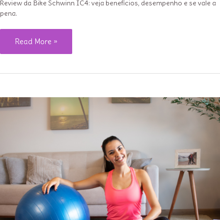
Review da Bike Schwinn IC4: veja benefícios, desempenho e se vale a
pena.
Super
Read More »
review
da
Bike
Schwinn
IC4