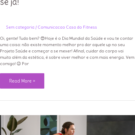
se já!
Sem categoria
/
Comunicacao Casa do Fitness
Oi, gente! Tudo bem? 😍Hoje é o Dia Mundial da Saúde e vou te contar
uma coisa: não existe momento melhor pra dar aquele up no seu
Projeto Saúde e começar a se mexer! Afinal, cuidar do corpo vai
muito além da estética, é sobre viver melhor e com mais energia. Vem
comigo! 😉 Por
Dia
Read More »
Mundial
da
Saúde:
movimente-
se
já!