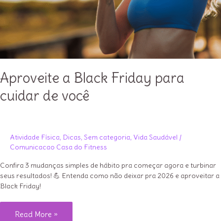
Aproveite a Black Friday para
cuidar de você
Atividade Física
,
Dicas
,
Sem categoria
,
Vida Saudável
/
Comunicacao Casa do Fitness
Confira 3 mudanças simples de hábito pra começar agora e turbinar
seus resultados! 💪 Entenda como não deixar pra 2026 e aproveitar a
Black Friday!
Aproveite
Read More »