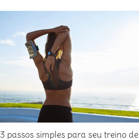
treino
para
mulher?
3 passos simples para seu treino de