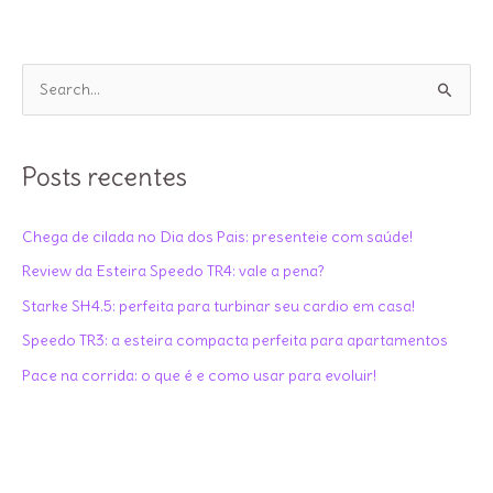
treino
P
e
s
q
Posts recentes
u
i
Chega de cilada no Dia dos Pais: presenteie com saúde!
s
Review da Esteira Speedo TR4: vale a pena?
a
Starke SH4.5: perfeita para turbinar seu cardio em casa!
r
Speedo TR3: a esteira compacta perfeita para apartamentos
p
Pace na corrida: o que é e como usar para evoluir!
o
r
: