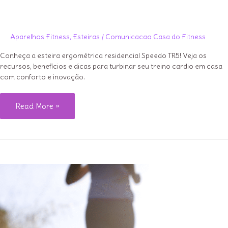
Aparelhos Fitness
,
Esteiras
/
Comunicacao Casa do Fitness
Conheça a esteira ergométrica residencial Speedo TR5! Veja os
recursos, benefícios e dicas para turbinar seu treino cardio em casa
com conforto e inovação.
Review
Read More »
da
Esteira
Speedo
TR5:
Potência
e
Conectividade
em