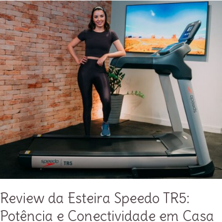
que
beber
durante
o
treino?
Review da Esteira Speedo TR5:
Potência e Conectividade em Casa