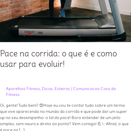
Pace na corrida: o que é e como
usar para evoluir!
Aparelhos Fitness
,
Dicas
,
Esteiras
/
Comunicacao Casa do
Fitness
Oi, gente! Tudo bem? 😍Hoje eu vou te contar tudo sobre um termo
que vive aparecendo no mundo da corrida e que pode dar um super
up no seu desempenho: o tal do pace! Bora entender de um jeito
simples, sem neura e direto ao ponto? Vem comigo! 💪✨ Afinal, o que
é pace na […]