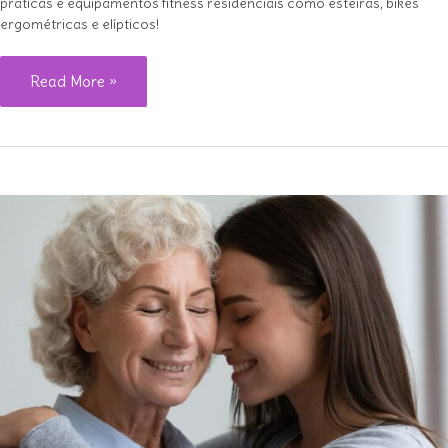
práticas e equipamentos fitness residenciais como esteiras, bikes
ergométricas e elípticos!
Como
Read More »
manter
o
ritmo
do
treino
no
inverno:
dicas
práticas!