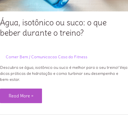
Água, isotônico ou suco: o que
beber durante o treino?
Comer Bem
/
Comunicacao Casa do Fitness
Descubra se água, isotônico ou suco é melhor para o seu treino! Veja
dicas práticas de hidratação e como turbinar seu desempenho e
bem-estar.
Água,
Read More »
isotônico
ou
suco:
o