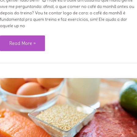
vive me perguntando: afinal, o que comer no café da manhã antes ou
depois do treino? Vou te contar logo de cara: o café da manhã é
fundamental pra quem treina e faz exercícios, sim! Ele ajuda a dar
aquele up no
Café
Read More »
da
manhã
de
quem
treina:
O
que
comer
para
turbinar
seu