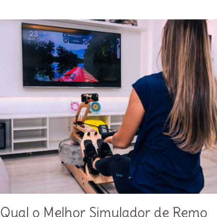
treinar:
o
que
comer
antes
e
depois?
Qual o Melhor Simulador de Remo