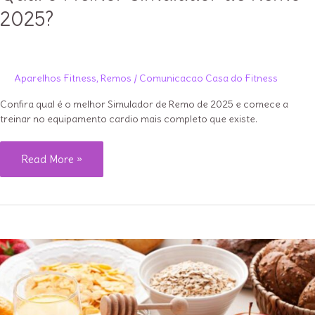
2025?
Aparelhos Fitness
,
Remos
/
Comunicacao Casa do Fitness
Confira qual é o melhor Simulador de Remo de 2025 e comece a
treinar no equipamento cardio mais completo que existe.
Qual
Read More »
o
Melhor
Simulador
de
Remo
2025?