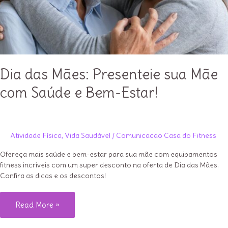
Dia das Mães: Presenteie sua Mãe
com Saúde e Bem-Estar!
Atividade Física
,
Vida Saudável
/
Comunicacao Casa do Fitness
Ofereça mais saúde e bem-estar para sua mãe com equipamentos
fitness incríveis com um super desconto na oferta de Dia das Mães.
Confira as dicas e os descontos!
Dia
Read More »
das