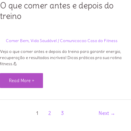
O que comer antes e depois do
treino
Comer Bem
,
Vida Saudável
/
Comunicacao Casa do Fitness
Veja o que comer antes e depois do treino para garantir energia,
recuperação e resultados incríveis! Dicas práticas pra sua rotina
fitness.💪
O
Read More »
que
comer
antes
Paginação
e
1
2
3
Next
→
de
depois
post
do