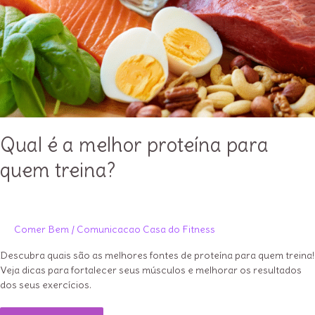
dia?
Qual é a melhor proteína para
quem treina?
Comer Bem
/
Comunicacao Casa do Fitness
Descubra quais são as melhores fontes de proteína para quem treina!
Veja dicas para fortalecer seus músculos e melhorar os resultados
dos seus exercícios.