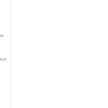
ia
isar