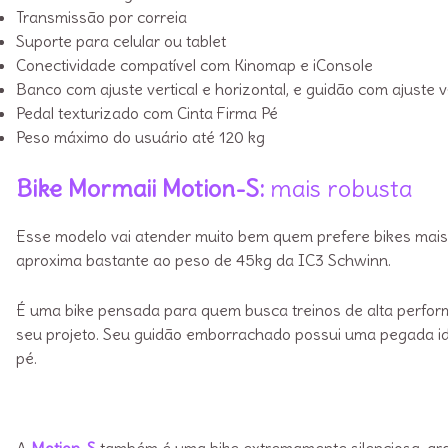
Transmissão por correia
Suporte para celular ou tablet
Conectividade compatível com Kinomap e iConsole
Banco com ajuste vertical e horizontal, e guidão com ajuste 
Pedal texturizado com Cinta Firma Pé
Peso máximo do usuário até 120 kg
Bike Mormaii Motion-S:
mais robusta
Esse modelo vai atender muito bem quem prefere bikes mais
aproxima bastante ao peso de 45kg da IC3 Schwinn.
É uma bike pensada para quem busca treinos de alta perform
seu projeto. Seu guidão emborrachado possui uma pegada i
pé.
A
Motion-S
também é uma bike extremamente silenciosa, graç