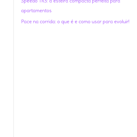
Speedo TR3: a esteira compacta perfeita para
r
apartamentos
:
Pace na corrida: o que é e como usar para evoluir!
e