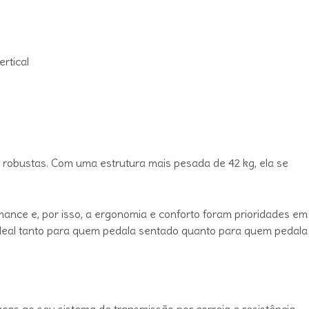
vertical
 robustas. Com uma estrutura mais pesada de 42 kg, ela se
ance e, por isso, a ergonomia e conforto foram prioridades em
deal tanto para quem pedala sentado quanto para quem pedala
as ao seu sistema de transmissão por correia e resistência