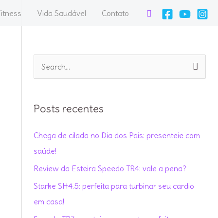
Pesquisar
itness
Vida Saudável
Contato
P
e
s
Posts recentes
q
u
Chega de cilada no Dia dos Pais: presenteie com
i
saúde!
s
Review da Esteira Speedo TR4: vale a pena?
a
Starke SH4.5: perfeita para turbinar seu cardio
r
em casa!
p
o