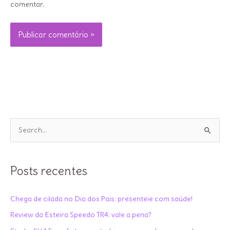
comentar.
P
e
s
q
Posts recentes
u
i
Chega de cilada no Dia dos Pais: presenteie com saúde!
s
Review da Esteira Speedo TR4: vale a pena?
a