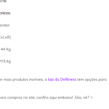
o!🤩
cnicos:
onitor
CxLxA)
 44 Kg
113 kg
r mais produtos incríveis, a
loja da Defitness
tem opções para
para compras no site, confira aqui embaixo! Jóia, né? ✨