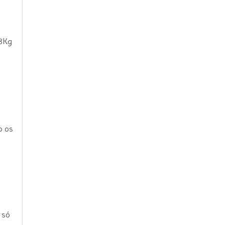
58Kg
o os
 só