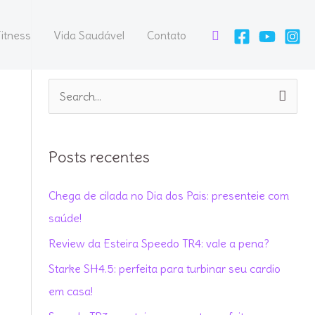
Pesquisar
itness
Vida Saudável
Contato
P
e
s
Posts recentes
q
u
Chega de cilada no Dia dos Pais: presenteie com
i
saúde!
s
Review da Esteira Speedo TR4: vale a pena?
a
Starke SH4.5: perfeita para turbinar seu cardio
r
em casa!
p
o