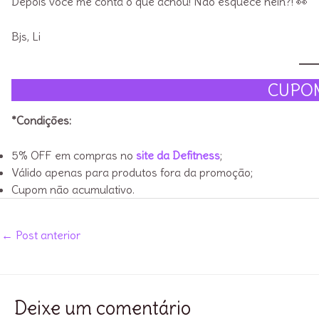
Depois você me conta o que achou! Não esquece hein?! 👀
Bjs, Li
CUPO
*Condições:
5% OFF em compras no
site da Defitness
;
Válido apenas para produtos fora da promoção;
Cupom não acumulativo.
Post
←
Post anterior
navigation
Deixe um comentário