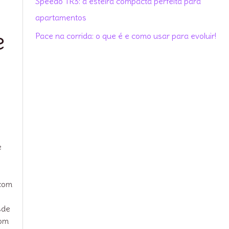
Speedo TR3: a esteira compacta perfeita para
r
apartamentos
:
e
Pace na corrida: o que é e como usar para evoluir!
e
 com
sde
com