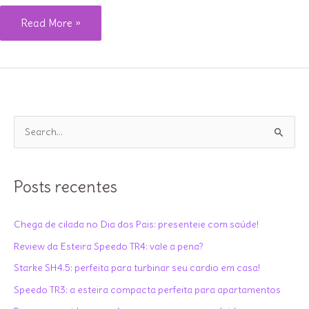
5
Read More »
Dicas
espertas
para
arrasar
nas
P
compras
e
Black
s
Friday!
q
Posts recentes
u
i
Chega de cilada no Dia dos Pais: presenteie com saúde!
s
Review da Esteira Speedo TR4: vale a pena?
a
Starke SH4.5: perfeita para turbinar seu cardio em casa!
r
Speedo TR3: a esteira compacta perfeita para apartamentos
p